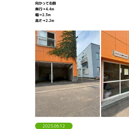
向かって右側
奥行→4.4m
幅→2.3m
高さ→2.2m
2025.06.12