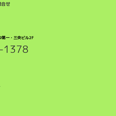
問合せ
9第一・三央ビル2F
-1378
号