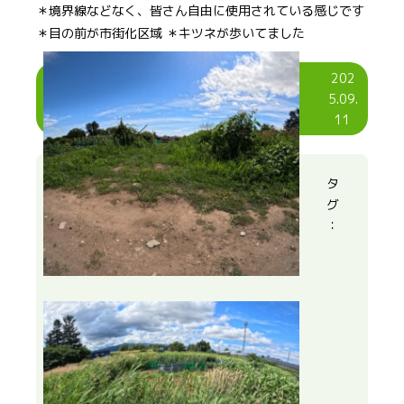
＊境界線などなく、皆さん自由に使用されている感じです
＊目の前が市街化区域 ＊キツネが歩いてました
202
5.09.
11
タ
グ
：