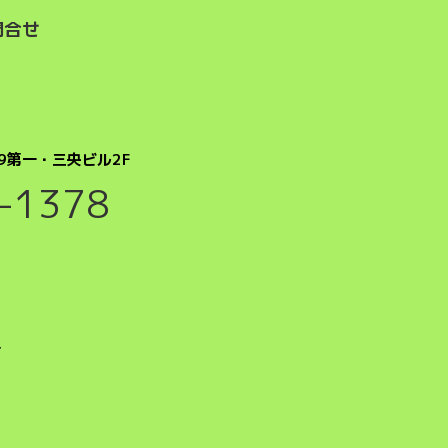
問合せ
9第一・三央ビル2F
-1378
号