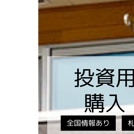
投資
購入
全国情報あり
携帯SIM取扱い