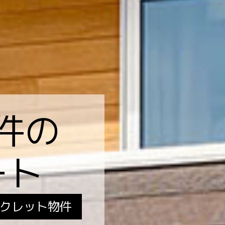
件の
ート
クレット物件